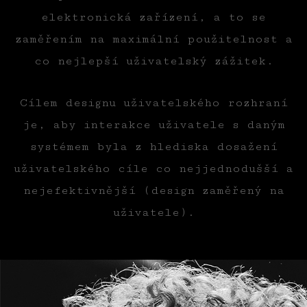
elektronická zařízení, a to se
zaměřením na maximální použitelnost a
co nejlepší uživatelský zážitek.
Cílem designu uživatelského rozhraní
je, aby interakce uživatele s daným
systémem byla z hlediska dosažení
uživatelského cíle co nejjednodušší a
nejefektivnější (design zaměřený na
uživatele).