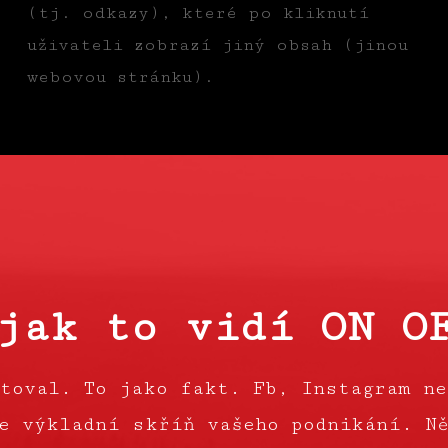
(tj. odkazy), které po kliknutí
uživateli zobrazí jiný obsah (jinou
webovou stránku).
jak to vidí ON O
toval. To jako fakt. Fb, Instagram ne
e výkladní skříň vašeho podnikání. N