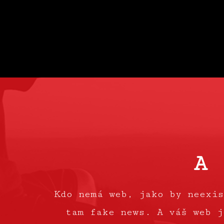
A 
Kdo nemá web, jako by neexis
tam fake news. A váš web j