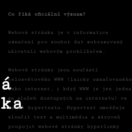
Co říká oficiální význam?
Webová stránka je v informatice
označení pro soubor dat zobrazovaný
uživateli webovým prohlížečem.
Webové stránky jsou součástí
á
celosvětového WWW (laicky označovaného
jako internet, i když WWW je jen jedna
ka
ze služeb dostupných na internetu) ve
formě hypertextu. Hypertext umožňuje
sloučit text a multimédia a zároveň
propojit webové stránky hyperlinky