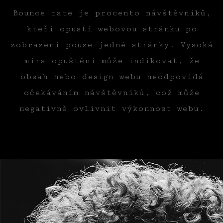
Bounce rate je procento návštěvníků,
kteří opustí webovou stránku po
zobrazení pouze jedné stránky. Vysoká
míra opuštění může indikovat, že
obsah nebo design webu neodpovídá
očekáváním návštěvníků, což může
negativně ovlivnit výkonnost webu.