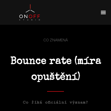
CO ZNAMENÁ
Bounce rate (míra
opuštění)
Co říká oficiální význam?