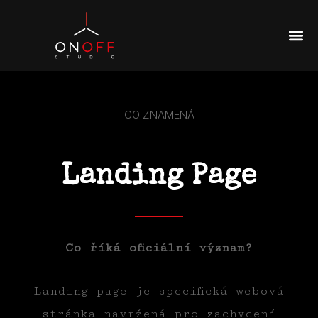
CO ZNAMENÁ
Landing Page
Co říká oficiální význam?
Landing page je specifická webová
stránka navržená pro zachycení