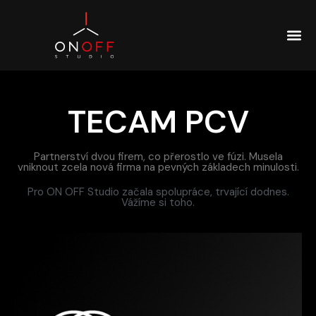
TECAM PCV
Partnerství dvou firem, co přerostlo ve fúzi. Musela
vniknout zcela nová firma na pevných základech minulosti.
Pro ON OFF Studio začala spolupráce, trvající dodnes.
Vážíme si toho.