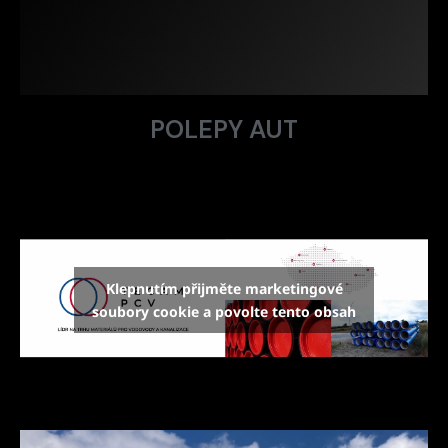
POLEPY AUT
Klepnutím přijměte marketingové
soubory cookie a povolte tento obsah