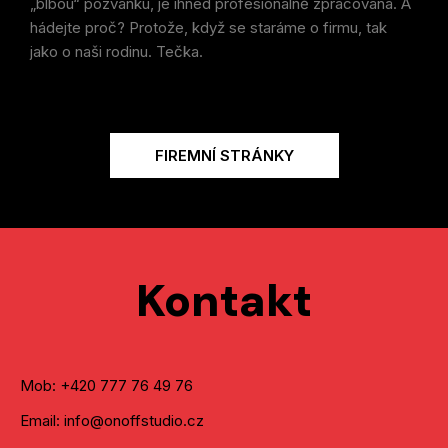
„blbou“ pozvánku, je ihned profesionálně zpracovaná. A
hádejte proč? Protože, když se staráme o firmu, tak
jako o naši rodinu. Tečka.
FIREMNÍ STRÁNKY
Kontakt
Mob: +420 777 76 49 76
Email: info@onoffstudio.cz