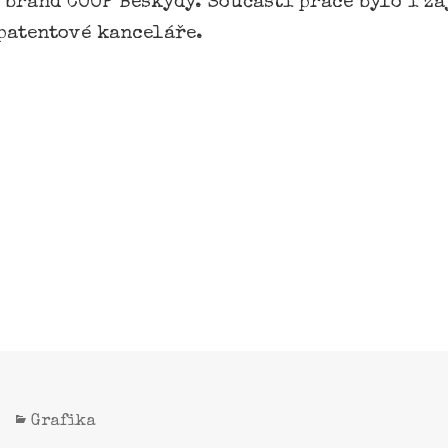
brand COOP Beskydy. Součástí práce bylo i za
patentové kanceláře.
Grafika