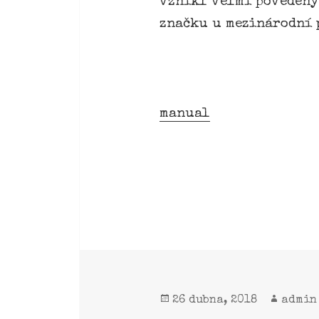
vznikl velmi povedený 
značku u mezinárodní 
manual
26 dubna, 2018
admin