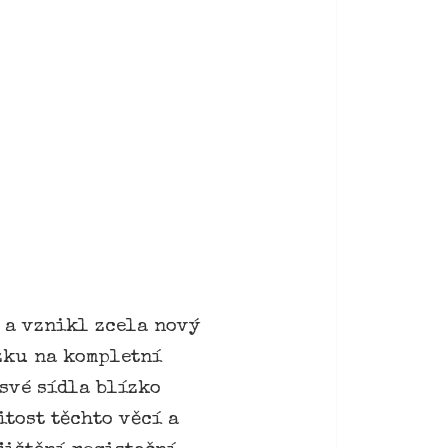
i a vznikl zcela nový
zku na kompletní
 své sídla blízko
itost těchto věcí a