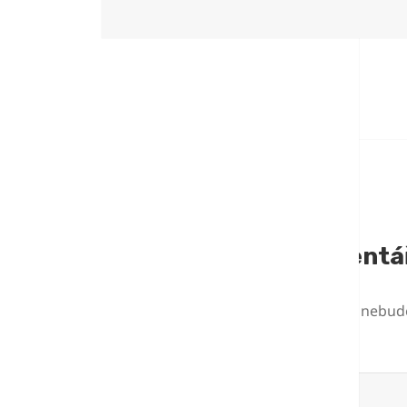
Napsat komentá
Vaše e-mailová adresa nebud
KOMENTÁŘ
*