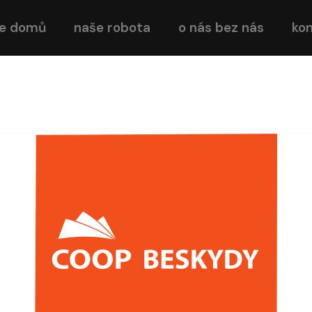
e domů
naše robota
o nás bez nás
kon