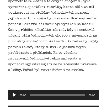
spotřebiteli. Jedním takových spojením, bylo
vytvoření speciální rubriky, která měla za cíl
poukazovat na příčiny jednotlivých nemocí,
jejich vzniku a způsoby prevence. Ucelený seriál
pořadu Lékarna Walmark byl vysílán na Radiu
Čas v průběhu několika měsíců, kdy se sestavil
přesný plán jednotlivých chorob v návaznosti na
produkty společnosti Walmark. Do radia byl vždy
pozván lékař, který mluvil o jednotlivých
problémech a příčinách. Na to všechno
navazovali jednotlivé reklamní spoty a
sponzoringy odkazující se na možnosti prevence
a léčby. Pořad byl navíc šířen i na sítích.
Audio
00:00
00:00
přehrávač