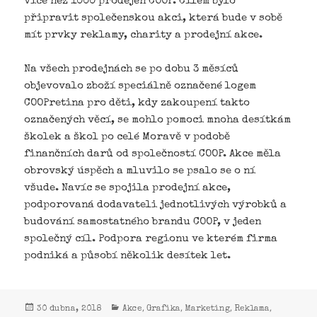
více než 1000 prodejen COOP. Cílem bylo
připravit společenskou akci, která bude v sobě
mít prvky reklamy, charity a prodejní akce.
Na všech prodejnách se po dobu 3 měsíců
objevovalo zboží speciálně označené logem
COOPretina pro děti, kdy zakoupení takto
označených věcí, se mohlo pomoci mnoha desítkám
školek a škol po celé Moravě v podobě
finančních darů od společností COOP. Akce měla
obrovský úspěch a mluvilo se psalo se o ní
všude. Navíc se spojila prodejní akce,
podporovaná dodavateli jednotlivých výrobků a
budování samostatného brandu COOP, v jeden
společný cíl. Podpora regionu ve kterém firma
podniká a působí několik desítek let.
,
,
,
,
30 dubna, 2018
Akce
Grafika
Marketing
Reklama