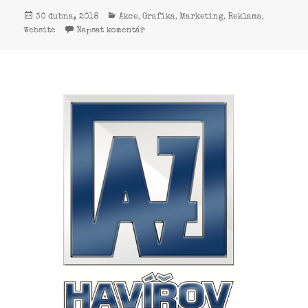
,
,
,
,
30 dubna, 2018
Akce
Grafika
Marketing
Reklama
Website
Napsat komentář