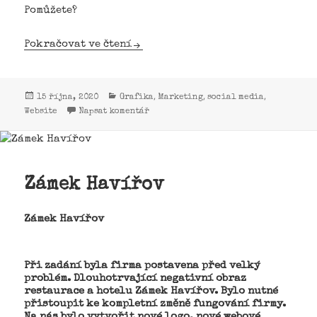
Pomůžete?
Pokračovat ve čtení
,
,
,
15 října, 2020
Grafika
Marketing
social media
Website
Napsat komentář
Zámek Havířov
Zámek Havířov
Při zadání byla firma postavena před velký
problém. Dlouhotrvající negativní obraz
restaurace a hotelu Zámek Havířov. Bylo nutné
přistoupit ke kompletní změně fungování firmy.
Na nás bylo vytvořit nové logo, nové webové