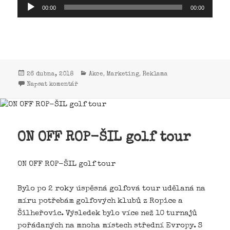
Audio
00:00
00:00
přehrávač
,
,
26 dubna, 2018
Akce
Marketing
Reklama
Napsat komentář
ON OFF ROP-ŠIL golf tour
ON OFF ROP-ŠIL golf tour
Bylo po 2 roky úspěsná golfová tour udělaná na
míru potřebám golfových klubů z Ropice a
Šilheřovic. Výsledek bylo více než 10 turnajů
pořádaných na mnoha místech střední Evropy. S