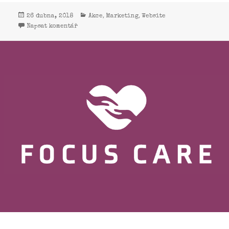
,
,
26 dubna, 2018
Akce
Marketing
Website
Napsat komentář