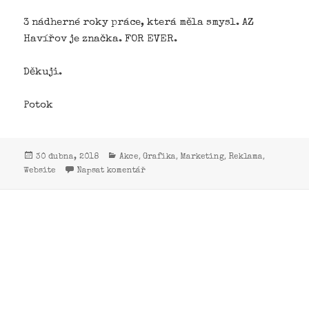
3 nádherné roky práce, která měla smysl. AZ
Havířov je značka. FOR EVER.
Děkuji.
Potok
,
,
,
,
30 dubna, 2018
Akce
Grafika
Marketing
Reklama
Website
Napsat komentář