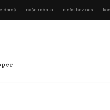
e domů
naše robota
o nás bez nás
kon
oper